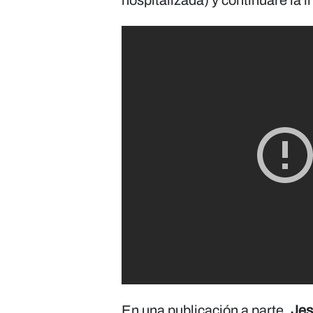
hospitalizada) y continuaré la 
En una publicación a parte,
Jes