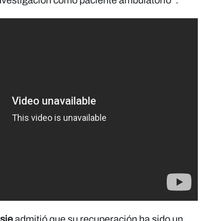
investigación como paciente ambulatorio”.
sie
admitió que su recuperación ha sido un