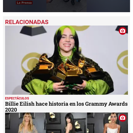
0
seconds
of
2
minutes,
58
seconds
ESPECTÁCULOS
Billie Eilish hace historia en los Grammy Awards
2020