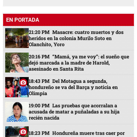
EN PORTADA
21:20 PM
Masacre: cuatro muertos y dos
heridos en la colonia Murilo Soto en
Olanchito, Yoro
20:16 PM
“Mamá, ya me voy”: el sueño que
dejó marcada a la madre de Harold,
asesinado en Santa Rita
18:43 PM
Del Motagua a segunda,
hondureño se va del Barça y noticia en
Olimpia
19:00 PM
Las pruebas que acorralan a
acusada de matar a puñaladas a su hija
recién nacida
18:23 PM
Hondureña muere tras caer por