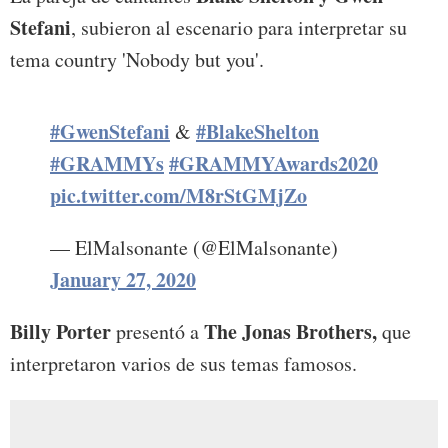
Stefani
, subieron al escenario para interpretar su
tema country 'Nobody but you'.
#GwenStefani
#BlakeShelton
&
#GRAMMYs
#GRAMMYAwards2020
pic.twitter.com/M8rStGMjZo
— ElMalsonante (@ElMalsonante)
January 27, 2020
Billy Porter
The Jonas Brothers,
presentó a
que
interpretaron varios de sus temas famosos.