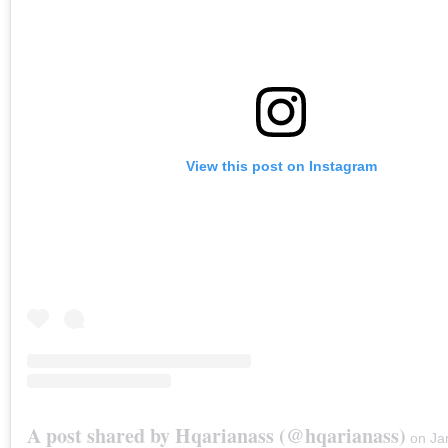
View this post on Instagram
A post shared by Hqarianass (@hqarianass)
on
Jan 2