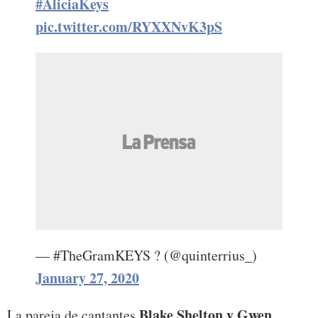
#AliciaKeys
pic.twitter.com/RYXXNvK3pS
— #TheGramKEYS ? (@quinterrius_)
January 27, 2020
Blake Shelton y Gwen
La pareja de cantantes