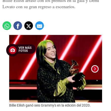
Billie Eilish arrasó con los premios en la gala y Demi
Lovato con su gran regreso a escenarios.
VER MÁS
FOTOS
Los J
el es
Billie Eilish ganó seis Grammy's en la edición del 2020.