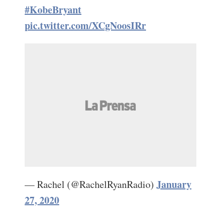
#KobeBryant
pic.twitter.com/XCgNoosIRr
January
— Rachel (@RachelRyanRadio)
27, 2020