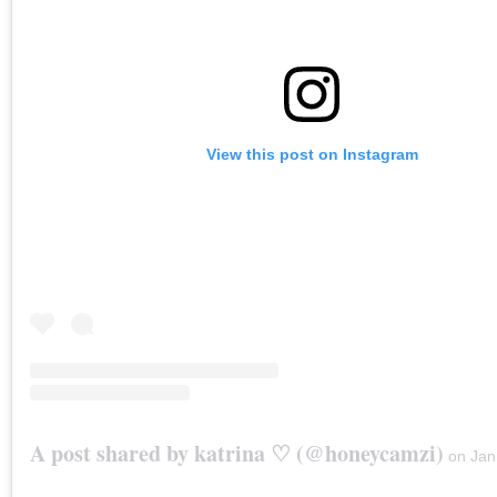
View this post on Instagram
A post shared by katrina ♡ (@honeycamzi)
on
Jan 26