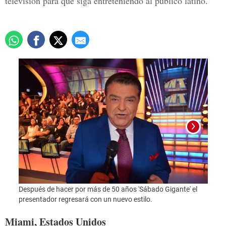
televisión para que siga entreteniendo al público latino.
Después de hacer por más de 50 años 'Sábado Gigante' el
Despu
presentador regresará con un nuevo estilo.
prese
Miami, Estados Unidos