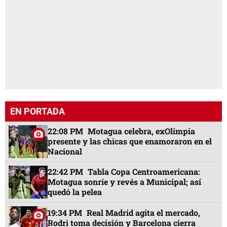
EN PORTADA
22:08 PM
Motagua celebra, exOlimpia
presente y las chicas que enamoraron en el
Nacional
22:42 PM
Tabla Copa Centroamericana:
Motagua sonríe y revés a Municipal; así
quedó la pelea
19:34 PM
Real Madrid agita el mercado,
Rodri toma decisión y Barcelona cierra