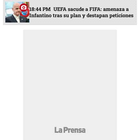
18:44 PM
UEFA sacude a FIFA: amenaza a
Infantino tras su plan y destapan peticiones