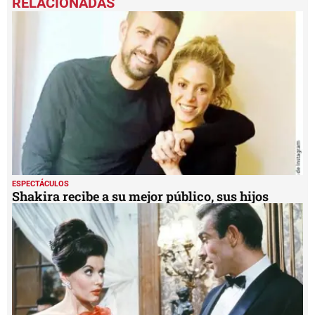
of
4
minutes,
14
seconds
ESPECTÁCULOS
Shakira recibe a su mejor público, sus hijos