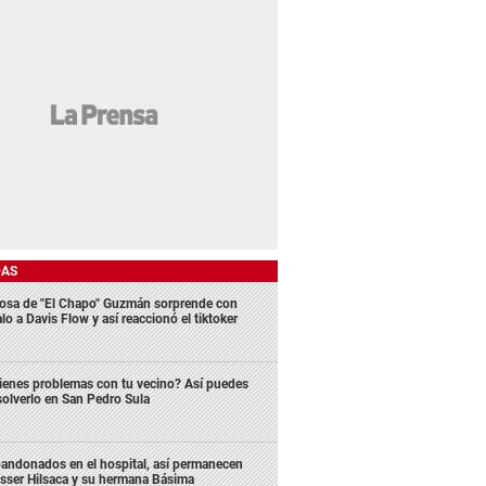
DAS
osa de "El Chapo" Guzmán sorprende con
lo a Davis Flow y así reaccionó el tiktoker
ienes problemas con tu vecino? Así puedes
solverlo en San Pedro Sula
andonados en el hospital, así permanecen
sser Hilsaca y su hermana Básima