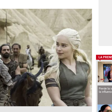
LA PREN
Pierde la 
la influen