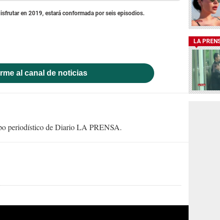
sfrutar en 2019, estará conformada por seis episodios.
LA PREN
rme al canal de noticias
uipo periodístico de Diario LA PRENSA.