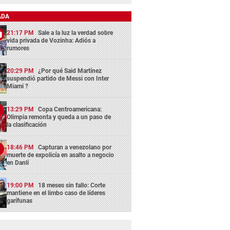
ADA
21:17 PM
Sale a la luz la verdad sobre
vida privada de Vozinha: Adiós a
rumores
20:29 PM
¿Por qué Said Martínez
suspendió partido de Messi con Inter
Miami ?
13:29 PM
Copa Centroamericana:
Olimpia remonta y queda a un paso de
la clasificación
18:46 PM
Capturan a venezolano por
muerte de expolicía en asalto a negocio
en Danlí
19:00 PM
18 meses sin fallo: Corte
mantiene en el limbo caso de líderes
garífunas