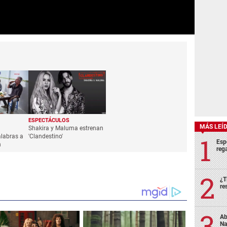
ESPECTÁCULOS
MÁS LEÍ
Shakira y Maluma estrenan
labras a
'Clandestino'
Esp
n
rega
¿T
re
Ab
Na