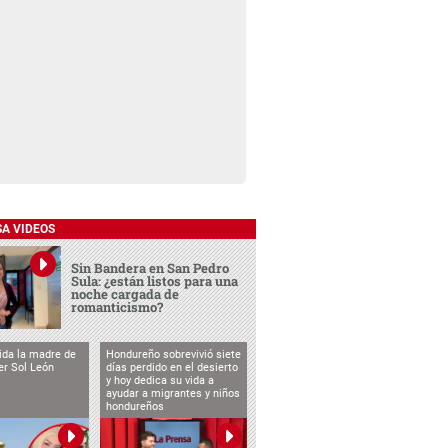
SA VIDEOS
Sin Bandera en San Pedro
Sula: ¿están listos para una
noche cargada de
romanticismo?
vida la madre de
Hondureño sobrevivió siete
cer Sol León
días perdido en el desierto
y hoy dedica su vida a
ayudar a migrantes y niños
hondureños