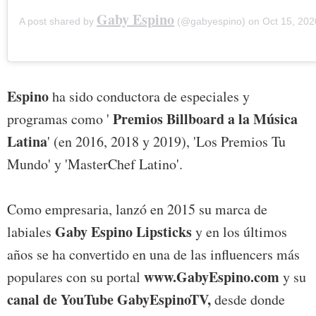
Gaby Espino
A post shared by
(@gabyespino) on
Oct 15, 2020 a
Espino
ha sido conductora de especiales y
Premios Billboard a la Música
programas como '
Latina
' (en 2016, 2018 y 2019), 'Los Premios Tu
Mundo' y 'MasterChef Latino'.
Como empresaria, lanzó en 2015 su marca de
Gaby Espino Lipsticks
labiales
y en los últimos
años se ha convertido en una de las influencers más
www.GabyEspino.com
populares con su portal
y su
canal de YouTube GabyEspinoTV,
desde donde