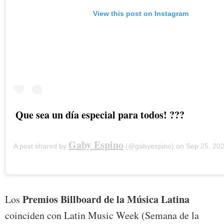
View this post on Instagram
Que sea un día especial para todos! ???
Gaby Espino
A post shared by
(@gabyespino) on
Sep 25, 2020 a
Premios Billboard de la Música Latina
Los
coinciden con Latin Music Week (Semana de la