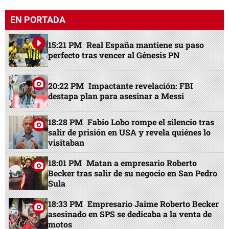
EN PORTADA
15:21 PM
Real España mantiene su paso
perfecto tras vencer al Génesis PN
20:22 PM
Impactante revelación: FBI
destapa plan para asesinar a Messi
18:28 PM
Fabio Lobo rompe el silencio tras
salir de prisión en USA y revela quiénes lo
visitaban
18:01 PM
Matan a empresario Roberto
Becker tras salir de su negocio en San Pedro
Sula
18:33 PM
Empresario Jaime Roberto Becker
asesinado en SPS se dedicaba a la venta de
motos