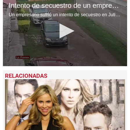
Intento de secuestro de un empresario en Olancho, Honduras
Un empresario sufrió un intento de secuestro en Juticalpa, Olancho. Uno de los sospechosos fue hallado muerto.
0
seconds
of
3
minutes,
21
seconds