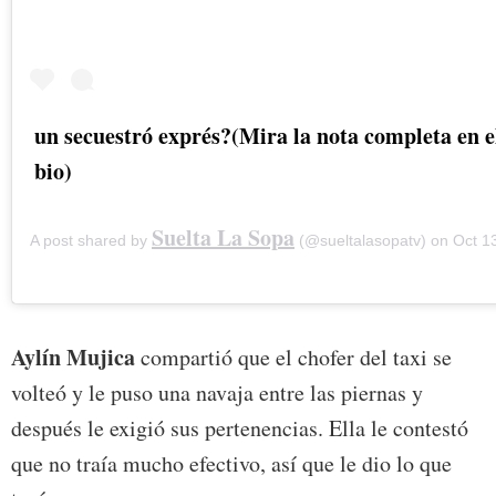
un secuestró exprés?(Mira la nota completa en el
bio)
Suelta La Sopa
A post shared by
(@sueltalasopatv) on
Oct 13, 2
Aylín Mujica
compartió que el chofer del taxi se
volteó y le puso una navaja entre las piernas y
después le exigió sus pertenencias. Ella le contestó
que no traía mucho efectivo, así que le dio lo que