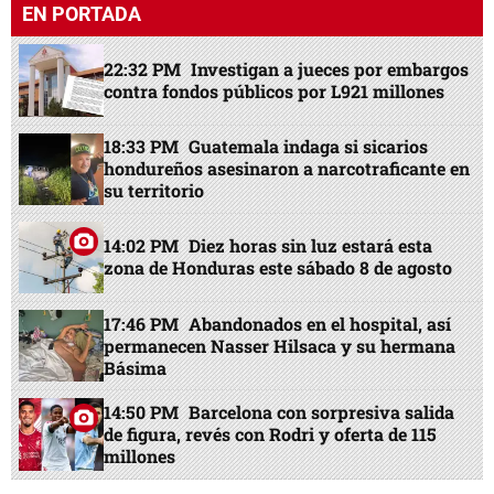
EN PORTADA
22:32 PM
Investigan a jueces por embargos
contra fondos públicos por L921 millones
18:33 PM
Guatemala indaga si sicarios
hondureños asesinaron a narcotraficante en
su territorio
14:02 PM
Diez horas sin luz estará esta
zona de Honduras este sábado 8 de agosto
17:46 PM
Abandonados en el hospital, así
permanecen Nasser Hilsaca y su hermana
Básima
14:50 PM
Barcelona con sorpresiva salida
de figura, revés con Rodri y oferta de 115
millones