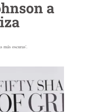
ohnson a
Niza
s más oscuras'.