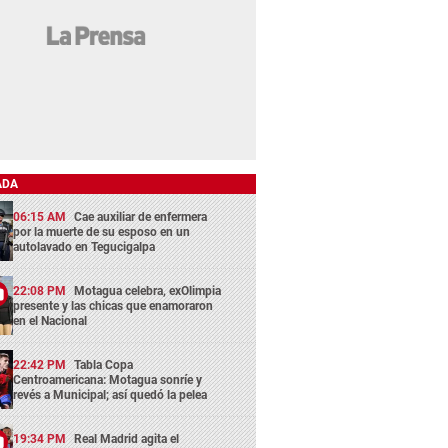
ADA
06:15 AM
Cae auxiliar de enfermera
por la muerte de su esposo en un
autolavado en Tegucigalpa
22:08 PM
Motagua celebra, exOlimpia
presente y las chicas que enamoraron
en el Nacional
22:42 PM
Tabla Copa
Centroamericana: Motagua sonríe y
revés a Municipal; así quedó la pelea
19:34 PM
Real Madrid agita el