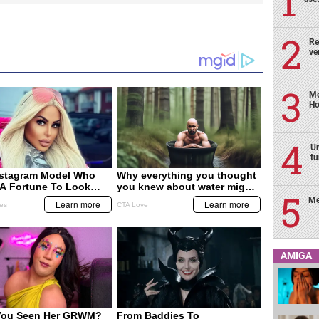
Re
ve
Me
Ho
Un
tu
Me
AMIGA