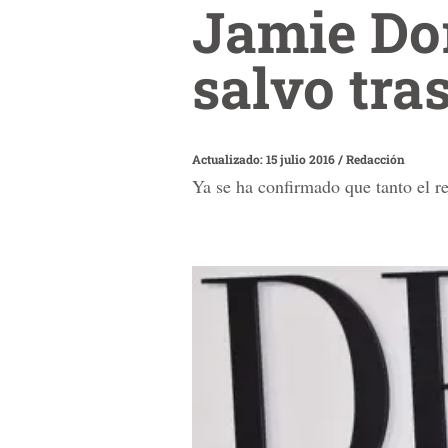
Jamie Do
salvo tra
Actualizado: 15 julio 2016
/
Redacción
Ya se ha confirmado que tanto el r