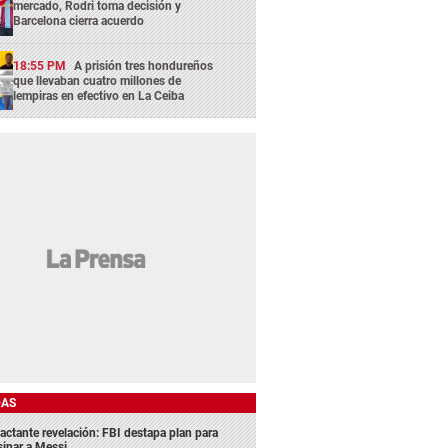
mercado, Rodri toma decisión y
Barcelona cierra acuerdo
18:55 PM
A prisión tres hondureños
que llevaban cuatro millones de
lempiras en efectivo en La Ceiba
DAS
actante revelación: FBI destapa plan para
sinar a Messi