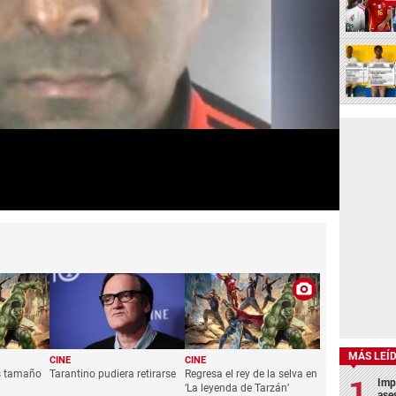
MÁS LEÍ
CINE
CINE
s tamaño
Tarantino pudiera retirarse
Regresa el rey de la selva en
Imp
‘La leyenda de Tarzán’
ase