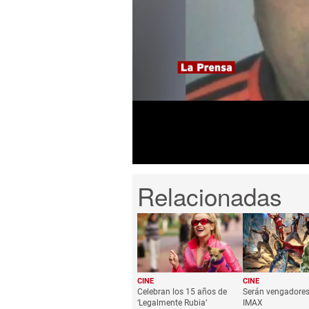
0
seconds
of
2
minutes,
33
seconds
Volume
0%
CINE
CINE
Celebran los 15 años de
Serán vengadore
‘Legalmente Rubia’
IMAX