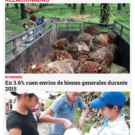
of
1
minute,
52
seconds
ECONOMÍA
En 3.6% caen envíos de bienes generales durante
2015