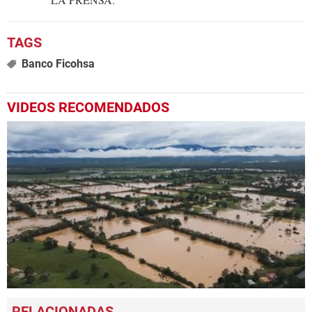
Banco Ficohsa
VIDEOS RECOMENDADOS
0
seconds