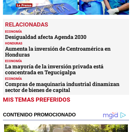
0
seconds
of
1
ECONOMÍA
minute,
Desigualdad afecta Agenda 2030
53
HONDURAS
seconds
Aumenta la inversión de Centroamérica en
Honduras
ECONOMÍA
La mayoría de la inversión privada está
concentrada en Tegucigalpa
ECONOMÍA
Compras de maquinaria industrial dinamizan
sector de bienes de capital
MIS TEMAS PREFERIDOS