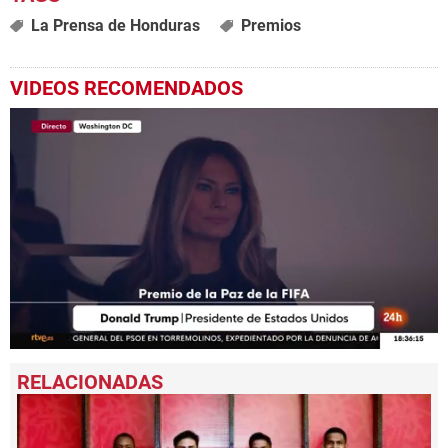
La Prensa de Honduras
Premios
VIDEOS RECOMENDADOS
0
seconds
of
1
minute,
11