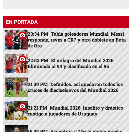
EN PORTADA
20:34 PM
Tabla goleadores Mundial: Messi
responde, revés a CR7 y otro doblete en Bota
de Oro
22:53 PM
El milagro del Mundial 2026:
Eliminada al 94 y clasificada en el 96
21:39 PM
Definidos: así quedaron todos los
cruces de dieciseisavos del Mundial 2026
21:21 PM
Mundial 2026: Insólito y drástico
castigo a jugadores de Uruguay
15:05 PM
Argentina y Messi meten miedo: