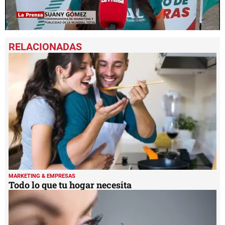
0
seconds
of
5
minutes,
45
seconds
MARKETING & EMPRESAS
Todo lo que tu hogar necesita