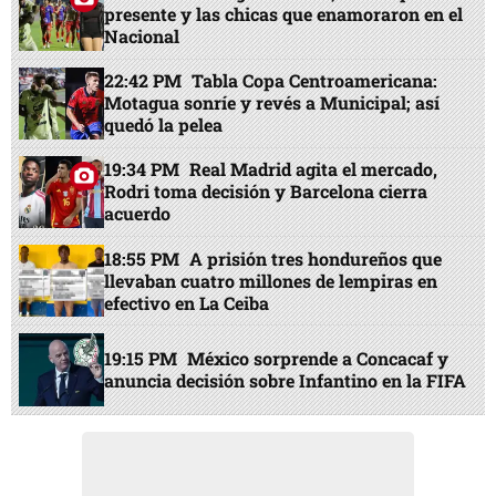
presente y las chicas que enamoraron en el
Nacional
22:42 PM
Tabla Copa Centroamericana:
Motagua sonríe y revés a Municipal; así
quedó la pelea
19:34 PM
Real Madrid agita el mercado,
Rodri toma decisión y Barcelona cierra
acuerdo
18:55 PM
A prisión tres hondureños que
llevaban cuatro millones de lempiras en
efectivo en La Ceiba
19:15 PM
México sorprende a Concacaf y
anuncia decisión sobre Infantino en la FIFA