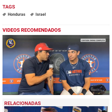
Honduras
Israel
VIDEOS RECOMENDADOS
0
seconds
of
39