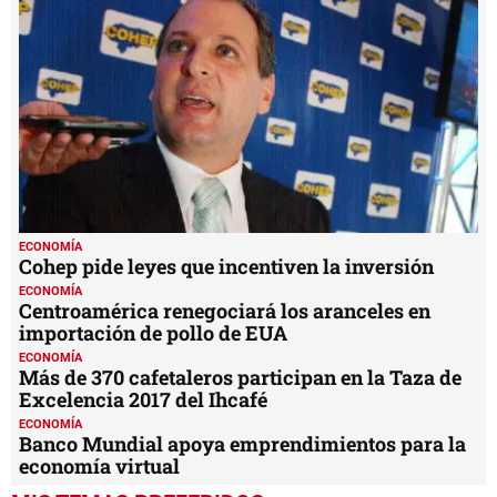
seconds
ECONOMÍA
Cohep pide leyes que incentiven la inversión
ECONOMÍA
Centroamérica renegociará los aranceles en
importación de pollo de EUA
ECONOMÍA
Más de 370 cafetaleros participan en la Taza de
Excelencia 2017 del Ihcafé
ECONOMÍA
Banco Mundial apoya emprendimientos para la
economía virtual