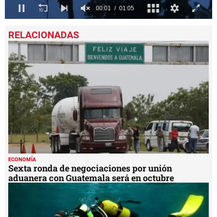
0
seconds
of
1
minute,
5
seconds
ECONOMÍA
Sexta ronda de negociaciones por unión
aduanera con Guatemala será en octubre