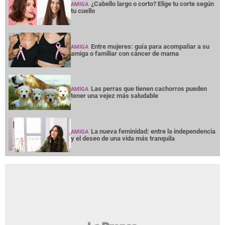
¿Cabello largo o corto? Elige tu corte según
AMIGA
tu cuello
Entre mujeres: guía para acompañar a su
AMIGA
amiga o familiar con cáncer de mama
Las perras que tienen cachorros pueden
AMIGA
tener una vejez más saludable
La nueva feminidad: entre la independencia
AMIGA
y el deseo de una vida más tranquila