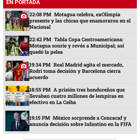
EN PORTADA
22:08 PM
Motagua celebra, exOlimpia
presente y las chicas que enamoraron en el
Nacional
22:42 PM
Tabla Copa Centroamericana:
Motagua sonríe y revés a Municipal; así
quedó la pelea
19:34 PM
Real Madrid agita el mercado,
Rodri toma decisión y Barcelona cierra
acuerdo
18:55 PM
A prisión tres hondureños que
llevaban cuatro millones de lempiras en
efectivo en La Ceiba
19:15 PM
México sorprende a Concacaf y
anuncia decisión sobre Infantino en la FIFA