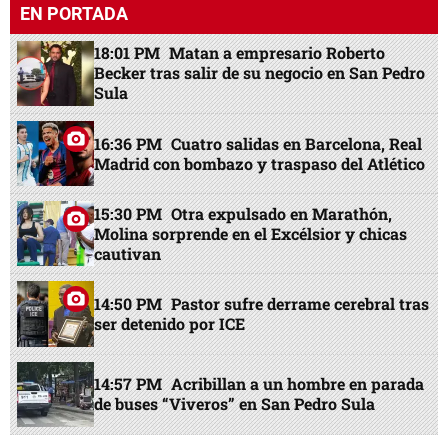
EN PORTADA
18:01 PM
Matan a empresario Roberto
Becker tras salir de su negocio en San Pedro
Sula
16:36 PM
Cuatro salidas en Barcelona, Real
Madrid con bombazo y traspaso del Atlético
15:30 PM
Otra expulsado en Marathón,
Molina sorprende en el Excélsior y chicas
cautivan
14:50 PM
Pastor sufre derrame cerebral tras
ser detenido por ICE
14:57 PM
Acribillan a un hombre en parada
de buses “Viveros” en San Pedro Sula