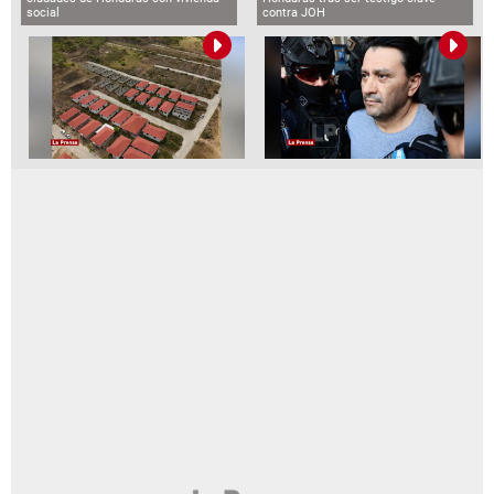
social
contra JOH