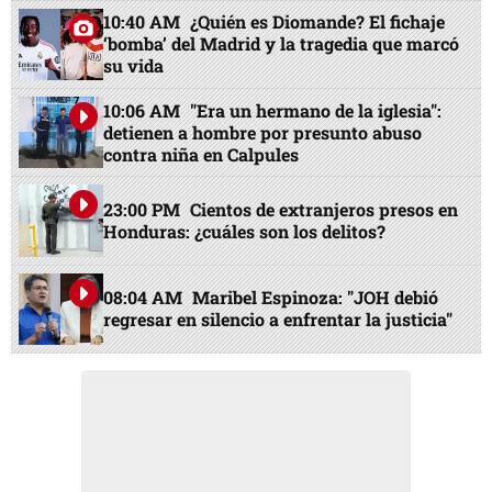
10:40 AM
¿Quién es Diomande? El fichaje
‘bomba’ del Madrid y la tragedia que marcó
su vida
10:06 AM
"Era un hermano de la iglesia":
detienen a hombre por presunto abuso
contra niña en Calpules
23:00 PM
Cientos de extranjeros presos en
Honduras: ¿cuáles son los delitos?
08:04 AM
Maribel Espinoza: "JOH debió
regresar en silencio a enfrentar la justicia"