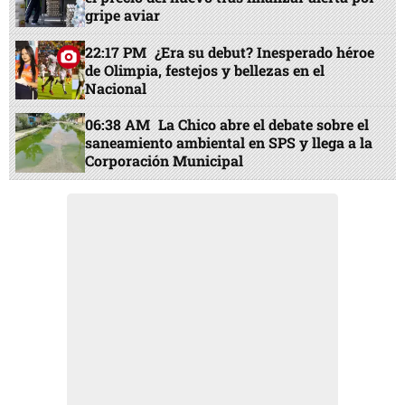
gripe aviar
22:17 PM
¿Era su debut? Inesperado héroe
de Olimpia, festejos y bellezas en el
Nacional
06:38 AM
La Chico abre el debate sobre el
saneamiento ambiental en SPS y llega a la
Corporación Municipal