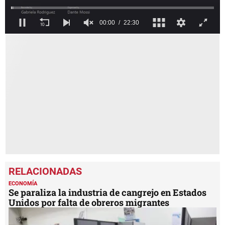
0
seconds
of
22
minutes,
30
seconds
ECONOMÍA
Se paraliza la industria de cangrejo en Estados
Unidos por falta de obreros migrantes