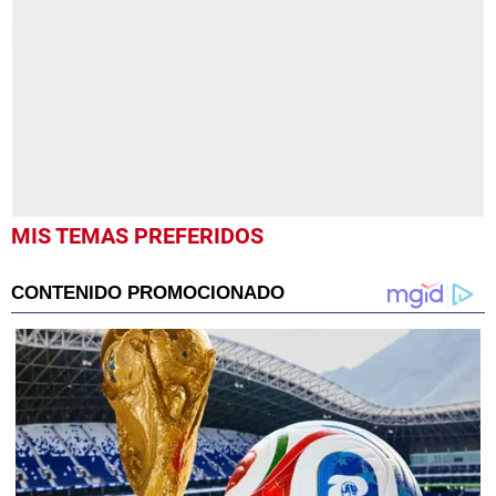
1
minute,
12
seconds
MIS TEMAS PREFERIDOS