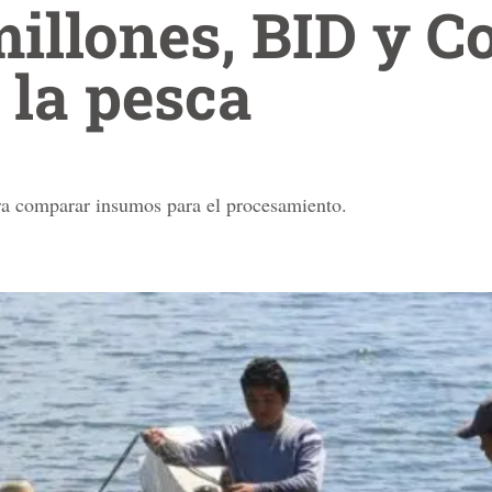
illones, BID y C
 la pesca
ra comparar insumos para el procesamiento.