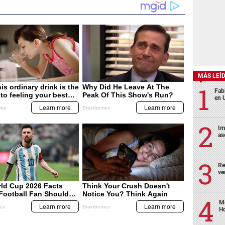
MÁS LEÍ
Fabi
en 
Im
as
Re
ve
Me
H