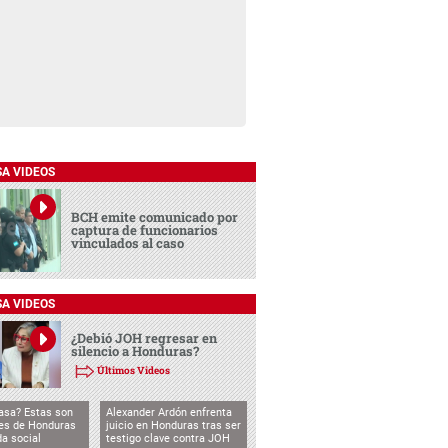
SA VIDEOS
BCH emite comunicado por
captura de funcionarios
vinculados al caso
SA VIDEOS
¿Debió JOH regresar en
silencio a Honduras?
Últimos Videos
asa? Estas son
Alexander Ardón enfrenta
des de Honduras
juicio en Honduras tras ser
da social
testigo clave contra JOH