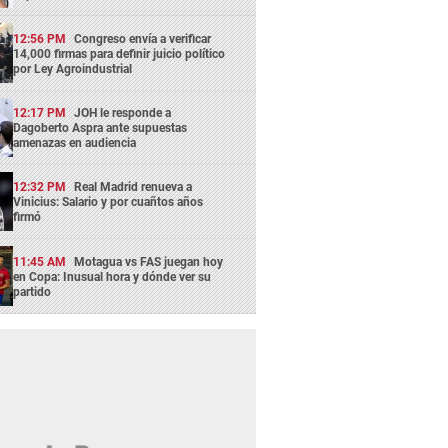
12:56 PM
Congreso envía a verificar
14,000 firmas para definir juicio político
por Ley Agroindustrial
12:17 PM
JOH le responde a
Dagoberto Aspra ante supuestas
amenazas en audiencia
12:32 PM
Real Madrid renueva a
Vinicius: Salario y por cuañtos años
firmó
11:45 AM
Motagua vs FAS juegan hoy
en Copa: Inusual hora y dónde ver su
partido