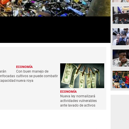
ECONOMÍA
arán
Con buen manejo de
enfocadas
cultivos se puede combatir
scapacidad
nueva roya
ECONOMÍA
Nueva ley normalizará
actividades vulnerables
ante lavado de activos