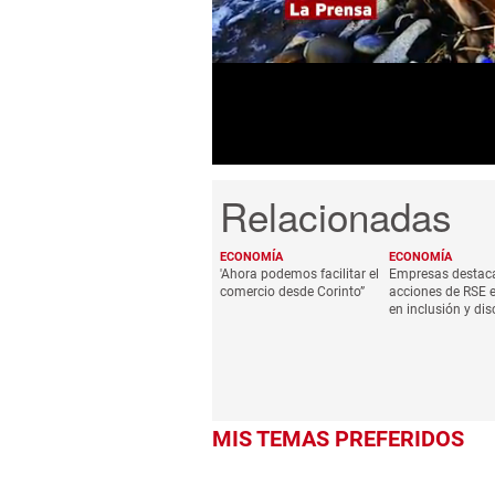
of
59
seconds
Volume
0%
ECONOMÍA
ECONOMÍA
'Ahora podemos facilitar el
Empresas destac
comercio desde Corinto”
acciones de RSE 
en inclusión y di
MIS TEMAS PREFERIDOS