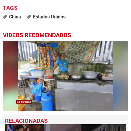
China
Estados Unidos
VIDEOS RECOMENDADOS
0
seconds
of
1