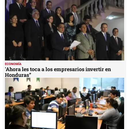
minute,
28
seconds
ECONOMÍA
'Ahora les toca a los empresarios invertir en
Honduras”