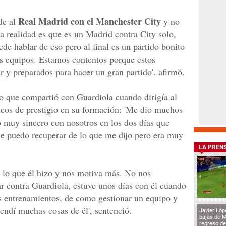
Real Madrid con el Manchester City
de al
y no
La realidad es que es un Madrid contra City solo,
de hablar de eso pero al final es un partido bonito
dos equipos. Estamos contentos porque estos
r y preparados para hacer un gran partido'. afirmó.
po que compartió con Guardiola cuando dirigía al
icos de prestigio en su formación: 'Me dio muchos
 muy sincero con nosotros en los dos días que
ue puedo recuperar de lo que me dijo pero era muy
LA PREN
 lo que él hizo y nos motiva más. No nos
r contra Guardiola, estuve unos días con él cuando
s entrenamientos, de como gestionar un equipo y
endí muchas cosas de él', sentenció.
Javier Lóp
bajas de 
regreso de