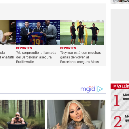
DEPORTES
DEPORTES
nda
'Me sorprendió la llamada
'Neymar está con muchas
 Fenafuth
del Barcelona', asegura
ganas de volver' al
Braithwaite
Barcelona, asegura Messi
MÁS LEÍ
Mot
fir
Mo
qu