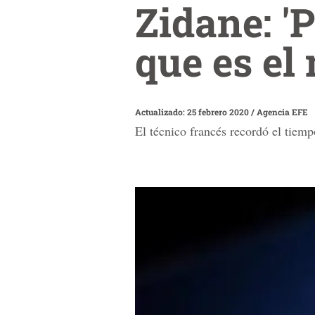
Zidane: '
que es el 
Actualizado: 25 febrero 2020
/
Agencia EFE
El técnico francés recordó el tiem