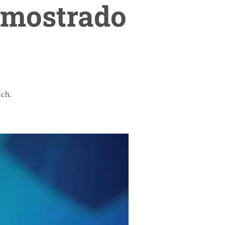
emostrado
ich.