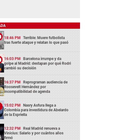
ADA
18:46 PM
Terrible: Muere futbolista
tras fuerte ataque y relatan lo que pasó
16:03 PM
Barcelona irrumpe y da
golpe al Madrid: destapan por qué Rodri
cambió su decisión
16:37 PM
Reprograman audiencia de
Roosevelt Hernández por
incompatibilidad de agenda
15:02 PM
Nasry Asfura llega a
Colombia para investidura de Abelardo
de la Espriella
12:32 PM
Real Madrid renueva a
Vinicius: Salario y por cuántos años
firmó