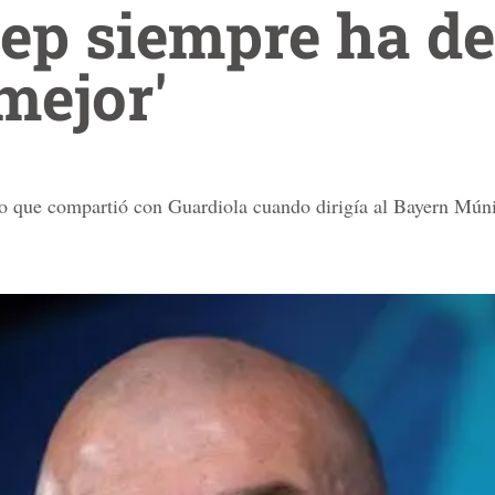
Pep siempre ha d
mejor'
po que compartió con Guardiola cuando dirigía al Bayern Mún