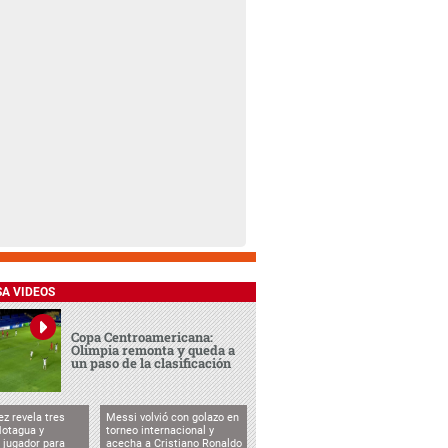
SA VIDEOS
Copa Centroamericana:
Olimpia remonta y queda a
un paso de la clasificación
ez revela tres
Messi volvió con golazo en
Motagua y
torneo internacional y
 jugador para
acecha a Cristiano Ronaldo