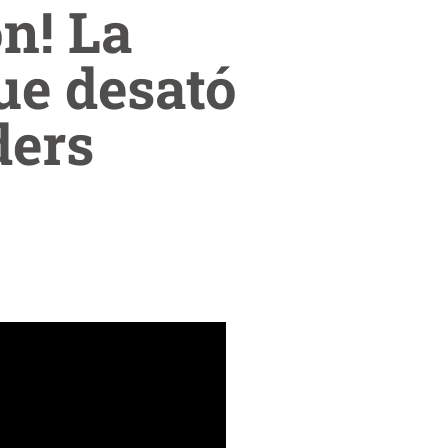
n! La
ue desató
ders