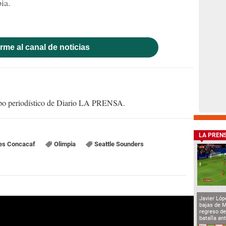
ia.
rme al canal de noticias
uipo periodístico de Diario LA PRENSA.
LA PREN
es Concacaf
Olimpia
Seattle Sounders
Javier Lóp
bajas de 
regreso de
batalla an