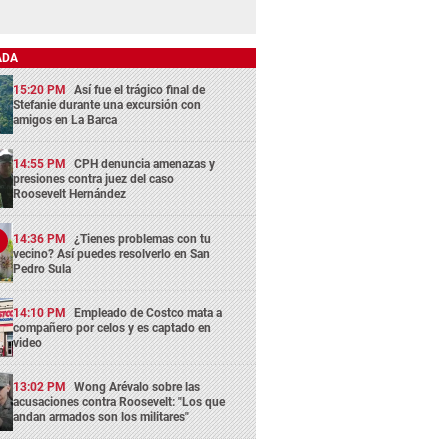
ADA
15:20 PM
Así fue el trágico final de
Stefanie durante una excursión con
amigos en La Barca
14:55 PM
CPH denuncia amenazas y
presiones contra juez del caso
Roosevelt Hernández
14:36 PM
¿Tienes problemas con tu
vecino? Así puedes resolverlo en San
Pedro Sula
14:10 PM
Empleado de Costco mata a
compañero por celos y es captado en
video
13:02 PM
Wong Arévalo sobre las
acusaciones contra Roosevelt: "Los que
andan armados son los militares"