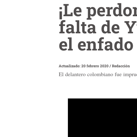
¡Le perdo
falta de 
el enfado
Actualizado: 20 febrero 2020
/
Redacción
El delantero colombiano fue impru
0
seconds
of
58
seconds
Volume
90%