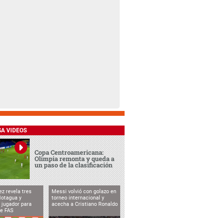
SA VIDEOS
Copa Centroamericana:
Olimpia remonta y queda a
un paso de la clasificación
ez revela tres
Messi volvió con golazo en
Motagua y
torneo internacional y
 jugador para
acecha a Cristiano Ronaldo
te FAS