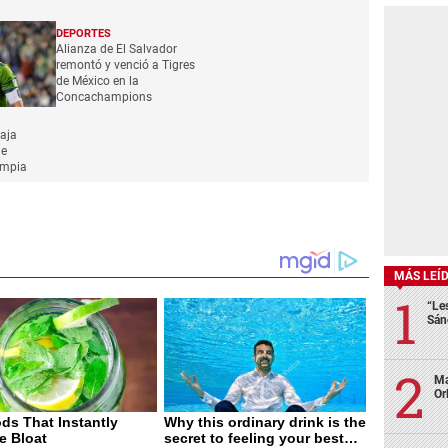
DEPORTES
Alianza de El Salvador
remontó y venció a Tigres
de México en la
Concachampions
baja
le
impia
MÁS LEÍ
“Le
Sán
Ma
Or