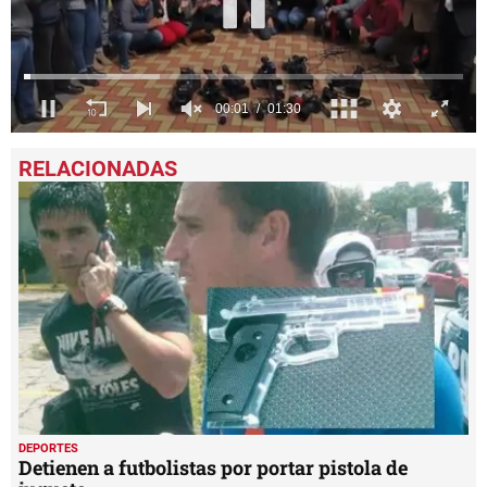
0
seconds
of
1
minute,
30
seconds
DEPORTES
Detienen a futbolistas por portar pistola de