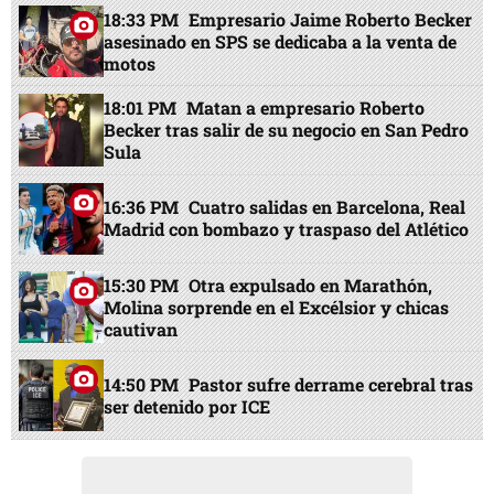
18:33 PM
Empresario Jaime Roberto Becker
asesinado en SPS se dedicaba a la venta de
motos
18:01 PM
Matan a empresario Roberto
Becker tras salir de su negocio en San Pedro
Sula
16:36 PM
Cuatro salidas en Barcelona, Real
Madrid con bombazo y traspaso del Atlético
15:30 PM
Otra expulsado en Marathón,
Molina sorprende en el Excélsior y chicas
cautivan
14:50 PM
Pastor sufre derrame cerebral tras
ser detenido por ICE