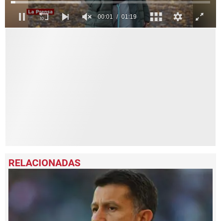
0
seconds
of
1
minute,
19
seconds