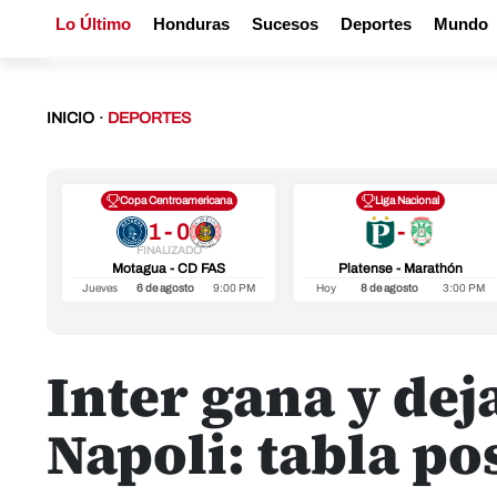
Lo Último
Honduras
Sucesos
Deportes
Mundo
INICIO
·
DEPORTES
Copa Centroamericana
Liga Nacional
1 - 0
-
FINALIZADO
Motagua - CD FAS
Platense - Marathón
Jueves
6 de agosto
9:00 PM
Hoy
8 de agosto
3:00 PM
Inter gana y deja
Napoli: tabla po