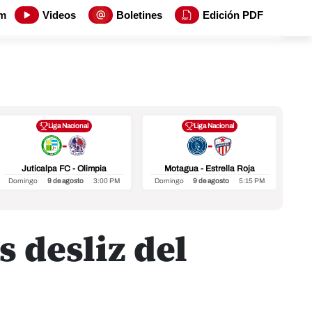
m
Videos
Boletines
Edición PDF
Liga Nacional
Liga Nacional
-
-
Juticalpa FC - Olimpia
Motagua - Estrella Roja
In
Domingo
9 de agosto
3:00 PM
Domingo
9 de agosto
5:15 PM
Do
s desliz del