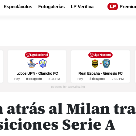
Espectáculos
Fotogalerías
LP Verifica
Premiu
Liga Nacional
Liga Nacional
-
-
Lobos UPN - Olancho FC
Real España - Génesis FC
Hoy
8 de agosto
5:15 PM
Hoy
8 de agosto
7:30 PM
 atrás al Milan tra
siciones Serie A