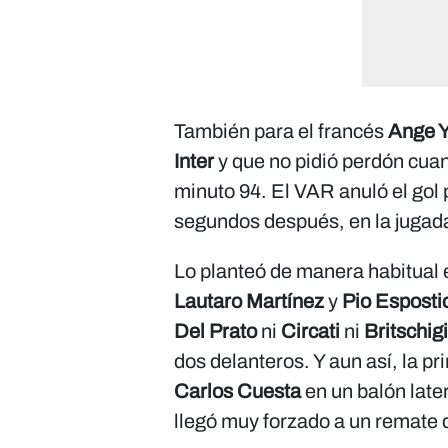
También para el francés
Ange 
Inter
y que no pidió perdón cuan
minuto 94. El VAR anuló el gol
segundos después, en la jugada
Lo planteó de manera habitual 
Lautaro Martínez
y
Pio Esposti
Del Prato
ni
Circati
ni
Britschigi
dos delanteros. Y aun así, la pr
Carlos Cuesta
en un balón late
llegó muy forzado a un remate q