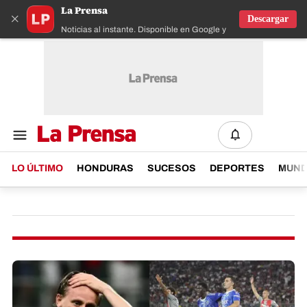
La Prensa
×
Descargar
Noticias al instante. Disponible en Google y IOS
LO ÚLTIMO
HONDURAS
SUCESOS
DEPORTES
MUN