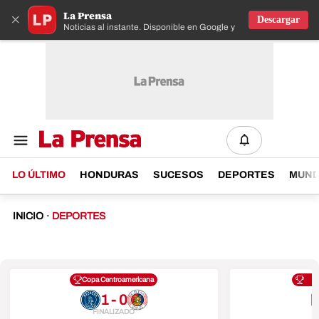
La Prensa
×
Descargar
Noticias al instante. Disponible en Google y IOS
LO ÚLTIMO
HONDURAS
SUCESOS
DEPORTES
MUN
INICIO
·
DEPORTES
Copa Centroamericana
1 - 0
FINALIZADO