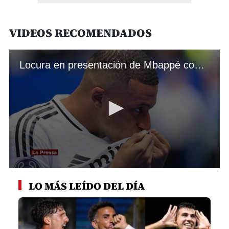
VIDEOS RECOMENDADOS
Locura en presentación de Mbappé como jugador del Real Madrid
0
seconds
LO MÁS LEÍDO DEL DÍA
of
2
minutes,
17
seconds