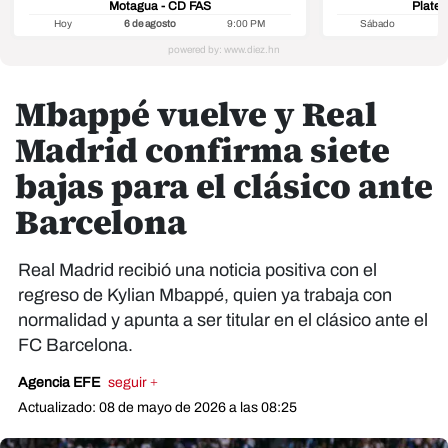
Motagua - CD FAS
Platen
Hoy
6 de agosto
9:00 PM
Sábado
8
Mbappé vuelve y Real
Madrid confirma siete
bajas para el clásico ante
Barcelona
Real Madrid recibió una noticia positiva con el
regreso de Kylian Mbappé, quien ya trabaja con
normalidad y apunta a ser titular en el clásico ante el
FC Barcelona.
Agencia EFE
seguir +
Actualizado: 08 de mayo de 2026 a las 08:25