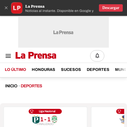
La Prensa
×
Descargar
Noticias al instante. Disponible en Google y IOS
LO ÚLTIMO
HONDURAS
SUCESOS
DEPORTES
MUN
INICIO
·
DEPORTES
Liga Nacional
1 - 1
FINALIZADO
F