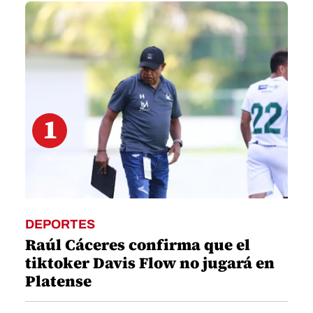
minutes,
53
seconds
1
DEPORTES
Raúl Cáceres confirma que el
tiktoker Davis Flow no jugará en
Platense