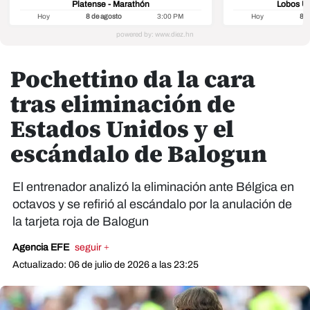
Platense - Marathón
Lobos U
Hoy
8 de agosto
3:00 PM
Hoy
8 d
Pochettino da la cara
tras eliminación de
Estados Unidos y el
escándalo de Balogun
El entrenador analizó la eliminación ante Bélgica en
octavos y se refirió al escándalo por la anulación de
la tarjeta roja de Balogun
Agencia EFE
seguir +
Actualizado: 06 de julio de 2026 a las 23:25