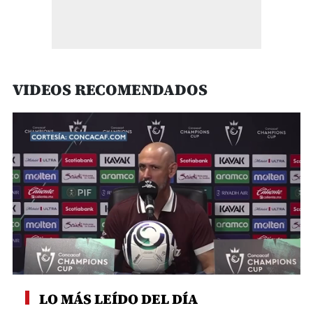
VIDEOS RECOMENDADOS
0
seconds
LO MÁS LEÍDO DEL DÍA
of
8