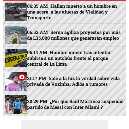
06:35 AM
Hallan muerto a un hombre en
una acera, a las afueras de Vialidad y
Transporte
06:52 AM
Serna agiliza proyectos por más
de L35,000 millones que generarán empleo
06:14 AM
Hombre muere tras intentar
subirse a un autobús frente al parque
central de La Lima
21:17 PM
Sale a la luz la verdad sobre vida
privada de Vozinha: Adiós a rumores
20:29 PM
¿Por qué Said Martínez suspendió
partido de Messi con Inter Miami ?