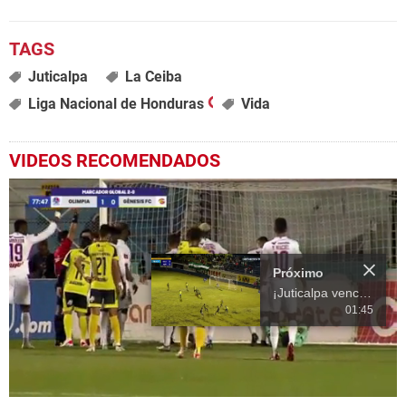
Juticalpa
La Ceiba
Liga Nacional de Honduras
Vida
VIDEOS RECOMENDADOS
Próximo
¡Juticalpa vence al Olancho FC en histórico e infartante clásico olanchano!
01:45
0