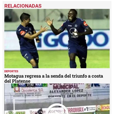
seconds
of
18
seconds
DEPORTES
Motagua regresa a la senda del triunfo a costa
del Platense