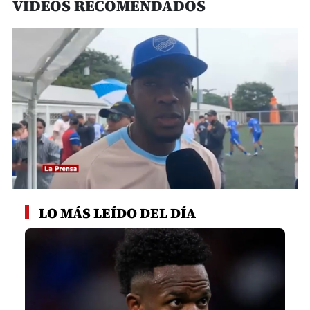
VIDEOS RECOMENDADOS
0
seconds
LO MÁS LEÍDO DEL DÍA
of
3
minutes,
35
seconds