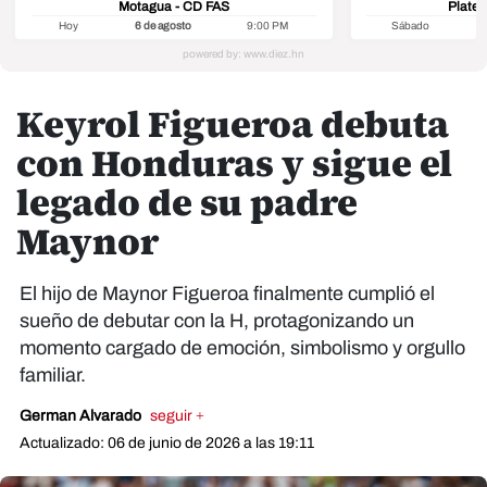
Motagua - CD FAS
Platen
Hoy
6 de agosto
9:00 PM
Sábado
8
Keyrol Figueroa debuta
con Honduras y sigue el
legado de su padre
Maynor
El hijo de Maynor Figueroa finalmente cumplió el
sueño de debutar con la H, protagonizando un
momento cargado de emoción, simbolismo y orgullo
familiar.
German Alvarado
seguir +
Actualizado: 06 de junio de 2026 a las 19:11