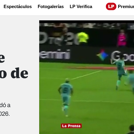
Espectáculos
Fotogalerías
LP Verifica
Premiu
e
o de
idó a
026.