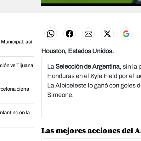
0
s
e
c
o
n
d
Municipal; así
s
o
Houston, Estados Unidos.
f
0
s
ción vs Tijuana
La
Selección de Argentina,
sin la
e
c
Honduras en el Kyle Field por el 
o
n
La Albiceleste lo ganó con goles 
celona cierra
d
s
Simeone.
V
o
l
nfantino en la
u
m
e
Las mejores acciones del 
0
%