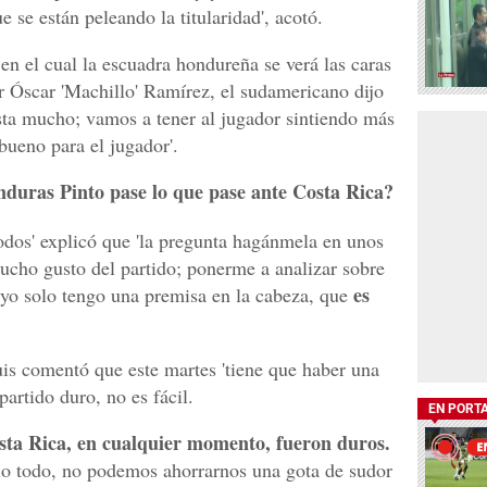
 se están peleando la titularidad', acotó.
en el cual la escuadra hondureña se verá las caras
r Óscar 'Machillo' Ramírez, el sudamericano dijo
sta mucho; vamos a tener al jugador sintiendo más
 bueno para el jugador'.
nduras Pinto pase lo que pase ante Costa Rica?
todos' explicó que 'la pregunta hagánmela en unos
ucho gusto del partido; ponerme a analizar sobre
es
 yo solo tengo una premisa en la cabeza, que
is comentó que este martes 'tiene que haber una
partido duro, no es fácil.
EN PORT
sta Rica, en cualquier momento, fueron duros.
rlo todo, no podemos ahorrarnos una gota de sudor