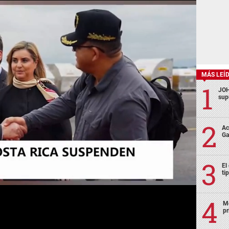
MÁS LEÍ
JOH
sup
Ac
Ga
El
ti
Mo
pr