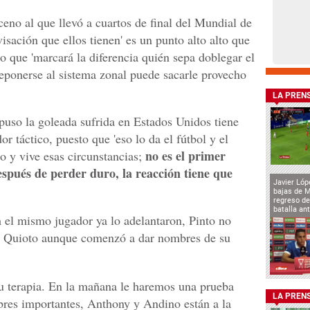
eno al que llevó a cuartos de final del Mundial de
isación que ellos tienen' es un punto alto alto que
o que 'marcará la diferencia quién sepa doblegar el
reponerse al sistema zonal puede sacarle provecho
LA PREN
uso la goleada sufrida en Estados Unidos tiene
r táctico, puesto que 'eso lo da el fútbol y el
no es el primer
o y vive esas circunstancias;
spués de perder duro, la reacción tiene que
Javier Lóp
bajas de 
regreso de
batalla an
 el mismo jugador ya lo adelantaron, Pinto no
ll Quioto aunque comenzó a dar nombres de su
u terapia. En la mañana le haremos una prueba
LA PREN
bres importantes, Anthony y Andino están a la