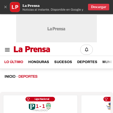
La Prensa
×
Descargar
Noticias al instante. Disponible en Google y IOS
LO ÚLTIMO
HONDURAS
SUCESOS
DEPORTES
MUN
INICIO
·
DEPORTES
Liga Nacional
1 - 1
FINALIZADO
F