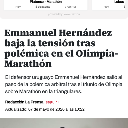
Platense - Marathón
Lobos U
Hoy
8 de agosto
3:00 PM
Hoy
8 d
Emmanuel Hernández
baja la tensión tras
polémica en el Olimpia-
Marathón
El defensor uruguayo Emmanuel Hernández salió al
paso de la polémica arbitral tras el triunfo de Olimpia
sobre Marathón en la triangulares.
Redacción La Prensa
seguir +
Actualizado: 07 de mayo de 2026 a las 10:22