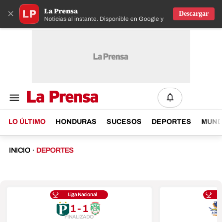
La Prensa
×
Descargar
Noticias al instante. Disponible en Google y IOS
LO ÚLTIMO
HONDURAS
SUCESOS
DEPORTES
MUN
INICIO
·
DEPORTES
Liga Nacional
1 - 1
FINALIZADO
F