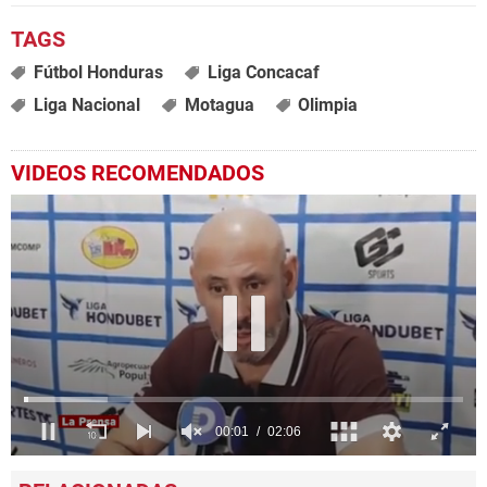
Fútbol Honduras
Liga Concacaf
Liga Nacional
Motagua
Olimpia
VIDEOS RECOMENDADOS
0
seconds