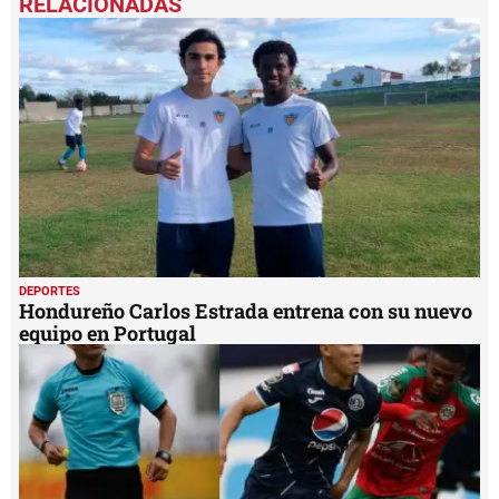
of
2
minutes,
6
seconds
DEPORTES
Hondureño Carlos Estrada entrena con su nuevo
equipo en Portugal