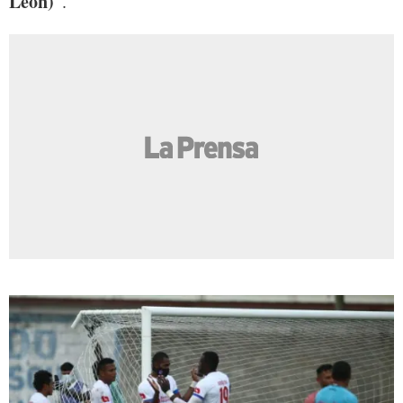
León)
”.