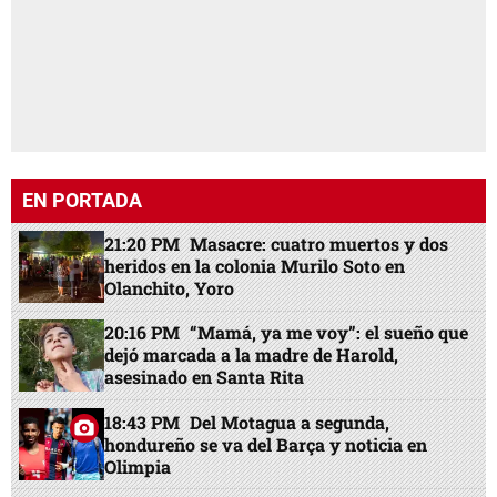
EN PORTADA
21:20 PM
Masacre: cuatro muertos y dos
heridos en la colonia Murilo Soto en
Olanchito, Yoro
20:16 PM
“Mamá, ya me voy”: el sueño que
dejó marcada a la madre de Harold,
asesinado en Santa Rita
18:43 PM
Del Motagua a segunda,
hondureño se va del Barça y noticia en
Olimpia