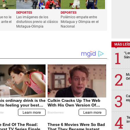
DEPORTES
DEPORTES
ue no le
Las imágenes de los
Polémico empate entre
 ante el
disturbios previo al clásico
Motagua y Olimpia en el
Motagua-Olimpia
Nacional
MÁS LEÍ
“Le
Sán
Ma
Or
Ca
es
Te
in