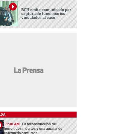
BCH emite comunicado por
captura de funcionarios
vinculados al caso
ADA
11:30 AM
La reconstrucción del
horror: dos muertos y una auxiliar de
enfermería capturada