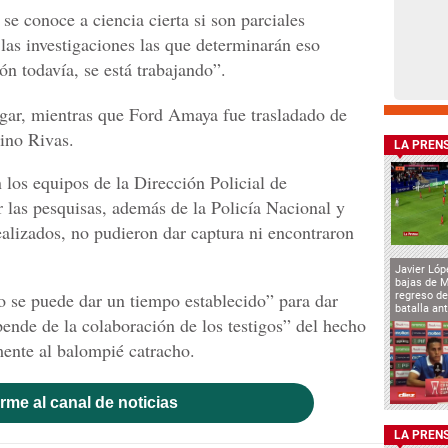
e conoce a ciencia cierta si son parciales
las investigaciones las que determinarán eso
ón todavía, se está trabajando”.
lugar, mientras que Ford Amaya fue trasladado de
ino Rivas.
LA PREN
 los equipos de la Dirección Policial de
r las pesquisas, además de la Policía Nacional y
realizados, no pudieron dar captura ni encontraron
Javier Lóp
bajas de 
no se puede dar un tiempo establecido” para dar
regreso de
batalla an
pende de la colaboración de los testigos” del hecho
ente al balompié catracho.
rme al canal de noticias
LA PREN