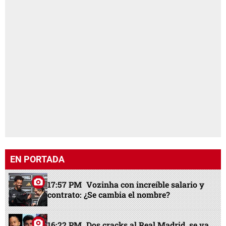
EN PORTADA
17:57 PM
Vozinha con increíble salario y
contrato: ¿Se cambia el nombre?
16:22 PM
Dos cracks al Real Madrid, se va