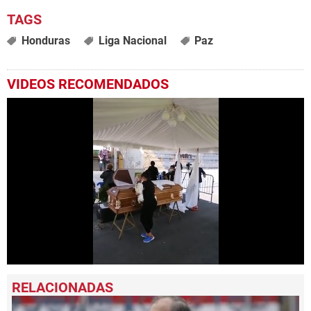
Honduras
Liga Nacional
Paz
VIDEOS RECOMENDADOS
0
seconds
of
27