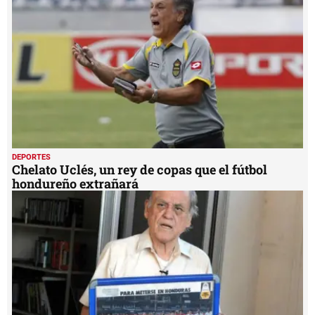
minutes,
21
seconds
DEPORTES
Chelato Uclés, un rey de copas que el fútbol
hondureño extrañará