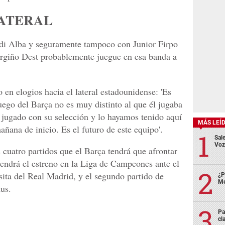
LATERAL
rdi Alba y seguramente tampoco con Junior Firpo
 Sergiño Dest probablemente juegue en esa banda a
 en elogios hacia el lateral estadounidense: 'Es
juego del Barça no es muy distinto al que él jugaba
 jugado con su selección y lo hayamos tenido aquí
MÁS LEÍ
añana de inicio. Es el futuro de este equipo'.
Sale
Voz
s cuatro partidos que el Barça tendrá que afrontar
endrá el estreno en la Liga de Campeones ante el
ita del Real Madrid, y el segundo partido de
¿P
Me
tus.
Pa
cl