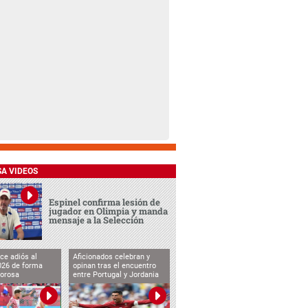
SA VIDEOS
Espinel confirma lesión de
jugador en Olimpia y manda
mensaje a la Selección
ce adiós al
Aficionados celebran y
026 de forma
opinan tras el encuentro
lorosa
entre Portugal y Jordania