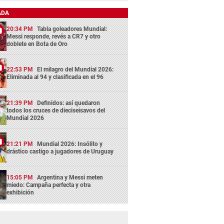
ADA
20:34 PM
Tabla goleadores Mundial:
Messi responde, revés a CR7 y otro
doblete en Bota de Oro
22:53 PM
El milagro del Mundial 2026:
Eliminada al 94 y clasificada en el 96
21:39 PM
Definidos: así quedaron
todos los cruces de dieciseisavos del
Mundial 2026
21:21 PM
Mundial 2026: Insólito y
drástico castigo a jugadores de Uruguay
15:05 PM
Argentina y Messi meten
miedo: Campaña perfecta y otra
exhibición