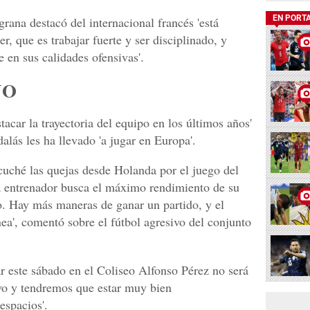
EN PORT
grana destacó del internacional francés 'está
 que es trabajar fuerte y ser disciplinado, y
e en sus calidades ofensivas'.
NO
acar la trayectoria del equipo en los últimos años'
alás les ha llevado 'a jugar en Europa'.
scuché las quejas desde Holanda por el juego del
a entrenador busca el máximo rendimiento de su
o. Hay más maneras de ganar un partido, y el
ínea', comentó sobre el fútbol agresivo del conjunto
 este sábado en el Coliseo Alfonso Pérez no será
vo y tendremos que estar muy bien
espacios'.