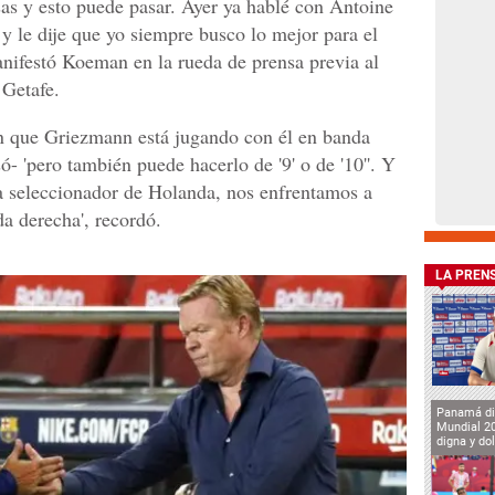
sas y esto puede pasar. Ayer ya hablé con Antoine
y le dije que yo siempre busco lo mejor para el
anifestó Koeman en la rueda de prensa previa al
 Getafe.
en que Griezmann está jugando con él en banda
só- 'pero también puede hacerlo de '9' o de '10''. Y
a seleccionador de Holanda, nos enfrentamos a
a derecha', recordó.
LA PREN
Panamá di
Mundial 2
digna y do