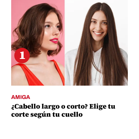
minutes,
8
seconds
1
AMIGA
¿Cabello largo o corto? Elige tu
corte según tu cuello