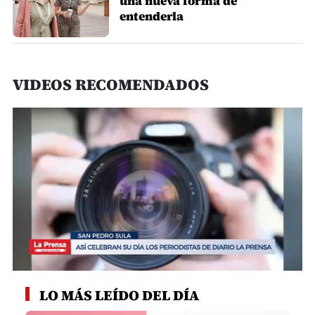
una nueva forma de
entenderla
VIDEOS RECOMENDADOS
0
seconds
LO MÁS LEÍDO DEL DÍA
of
5