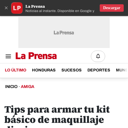
La Prensa
×
Descargar
Noticias al instante. Disponible en Google y IOS
LO ÚLTIMO
HONDURAS
SUCESOS
DEPORTES
MUN
INICIO
·
AMIGA
Tips para armar tu kit
básico de maquillaje