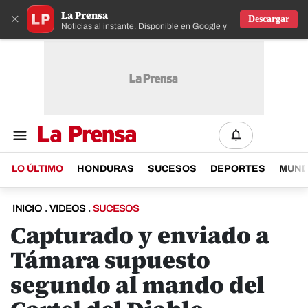
La Prensa
×
Descargar
Noticias al instante. Disponible en Google y IOS
LO ÚLTIMO
HONDURAS
SUCESOS
DEPORTES
MUN
INICIO
.
VIDEOS
.
SUCESOS
Capturado y enviado a
Támara supuesto
segundo al mando del