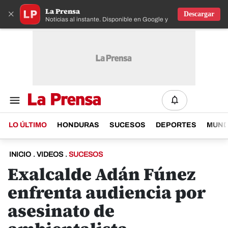
La Prensa
×
Descargar
Noticias al instante. Disponible en Google y IOS
LO ÚLTIMO
HONDURAS
SUCESOS
DEPORTES
MUN
INICIO
.
VIDEOS
.
SUCESOS
Exalcalde Adán Fúnez
enfrenta audiencia por
asesinato de