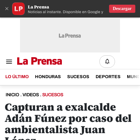
La Prensa
×
Descargar
Noticias al instante. Disponible en Google y IOS
LO ÚLTIMO
HONDURAS
SUCESOS
DEPORTES
MUN
INICIO
.
VIDEOS
.
SUCESOS
Capturan a exalcalde
Adán Fúnez por caso del
ambientalista Juan