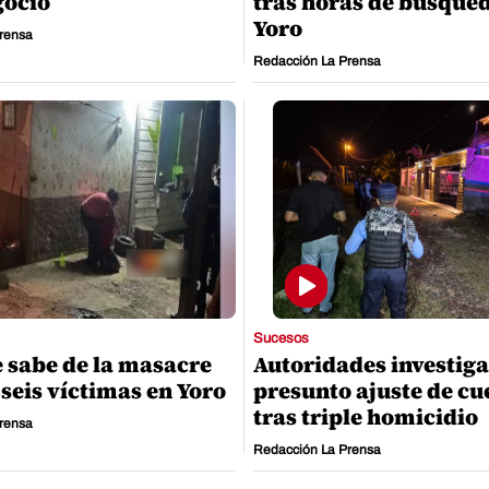
gocio
tras horas de búsque
Yoro
rensa
Redacción La Prensa
Sucesos
e sabe de la masacre
Autoridades investig
 seis víctimas en Yoro
presunto ajuste de cu
tras triple homicidio
rensa
Redacción La Prensa