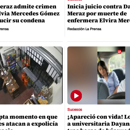
eraz admite crimen
Inicia juicio contra D
lvia Mercedes Gómez
Meraz por muerte de
ucir su condena
enfermera Elvira Mer
rensa
Redacción La Prensa
Sucesos
apta momento en que
¡Apareció con vida! L
es atacan a expolicía
a universitaria Dayan