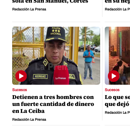
sola en San Manuel, Cortés
en su ne
Redacción La Prensa
Redacción La P
Sucesos
Sucesos
Detienen a tres hombres con
Lo que s
un fuerte cantidad de dinero
que dejó
en La Ceiba
Redacción La P
Redacción La Prensa