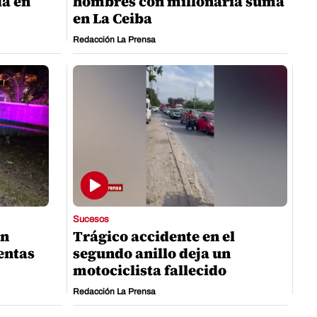
da en
hombres con millonaria suma
en La Ceiba
Redacción La Prensa
Sucesos
an
Trágico accidente en el
entas
segundo anillo deja un
motociclista fallecido
Redacción La Prensa