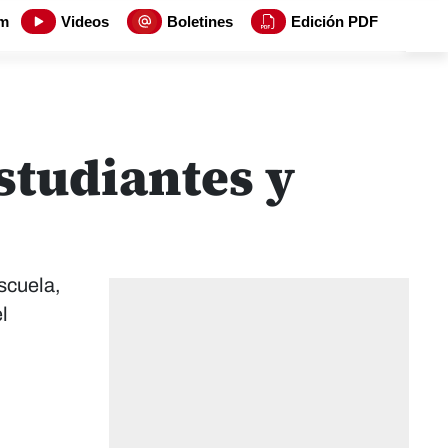
m
Videos
Boletines
Edición PDF
studiantes y
escuela,
l